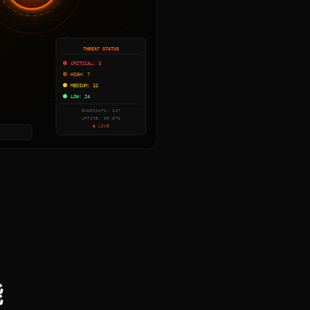
THREAT STATUS
DEAD
CRITICAL: 3
DROP
HIGH: 7
MEDIUM: 12
LOW: 24
ENDPOINTS: 247
UPTIME: 99.97%
● LIVE
能