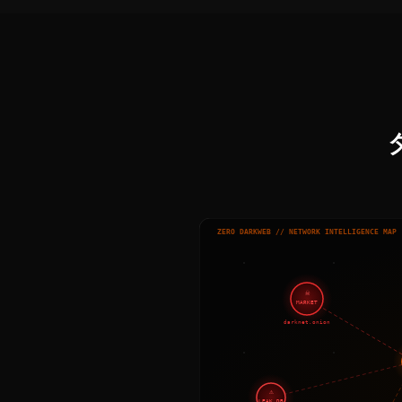
ZERO DARKWEB // NETWORK INTELLIGENCE MAP
☠
MARKET
darknet.onion
⚠
LEAK DB