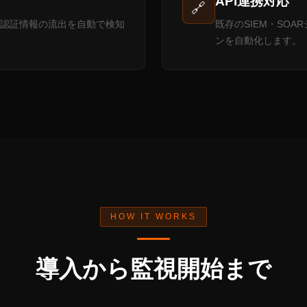
API連携対応
🔗
認証情報の流出を自動で検知
既存のSIEM・SO
ンを自動化します。
HOW IT WORKS
導入から監視開始まで