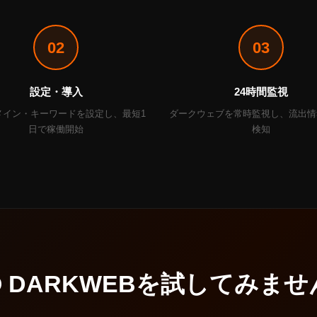
02
03
設定・導入
24時間監視
メイン・キーワードを設定し、最短1
ダークウェブを常時監視し、流出情
日で稼働開始
検知
O DARKWEBを試してみま