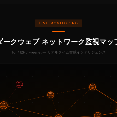
LIVE MONITORING
ダークウェブ ネットワーク監視マッ
Tor / I2P / Freenet — リアルタイム脅威インテリジェンス
💳
FREE
CARDING
NET
I2P
NODE
TOR
RELAY
DATA
OSINT
FEED