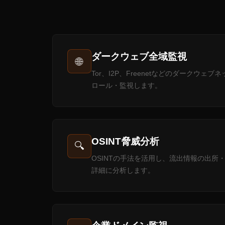
ダークウェブ全域監視
🌐
Tor、I2P、Freenetなどのダークウ
ロール・監視します。
OSINT脅威分析
🔍
OSINTの手法を活用し、流出情報の出所
詳細に分析します。