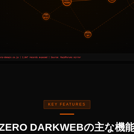
PROBE
TOR
EXIT
CRAWL
BOT
orp-domain.co.jp | 2,847 records exposed | Source: RaidForums mirror
KEY FEATURES
ZERO DARKWEBの主な機