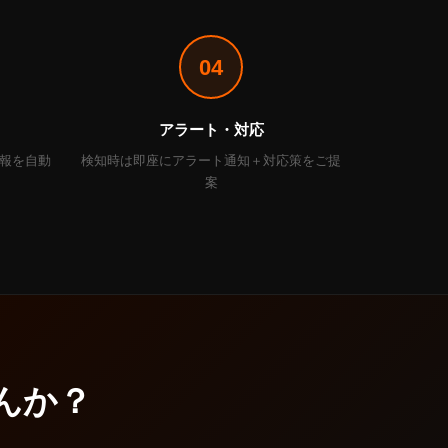
04
アラート・対応
報を自動
検知時は即座にアラート通知＋対応策をご提
案
せんか？