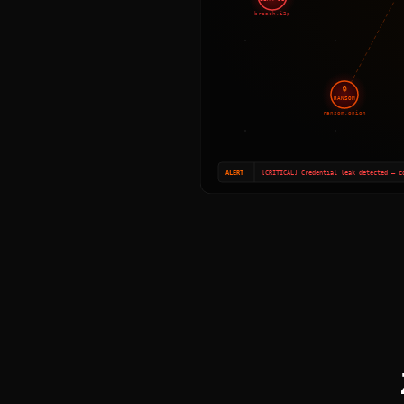
breach.i2p
🔒
RANSOM
ransom.onion
ALERT
[CRITICAL] Credential leak detected — c