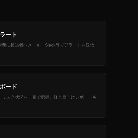
ラート
間に担当者へメール・Slack等でアラートを送信
ボード
で、リスク状況を一目で把握。経営層向けレポートも