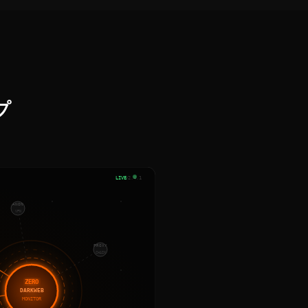
プ
LIVE
v2.4.1
ANON
VPN
PROXY
CHAIN
ZERO
DARKWEB
MONITOR