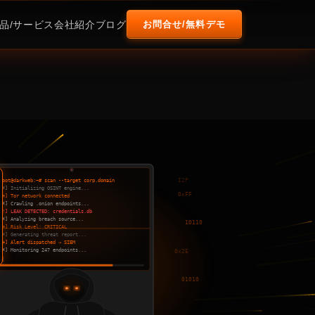
お問合せ/無料デモ
品/サービス
会社紹介
ブログ
root@darkweb:~# scan --target corp.domain
I2P
[*] Initializing OSINT engine...
0xFF
[+] Tor network connected
[*] Crawling .onion endpoints...
[!] LEAK DETECTED: credentials.db
[*] Analyzing breach source...
10110
[+] Risk Level: CRITICAL
[*] Generating threat report...
[+] Alert dispatched → SIEM
[*] Monitoring 247 endpoints...
0x2E
01010