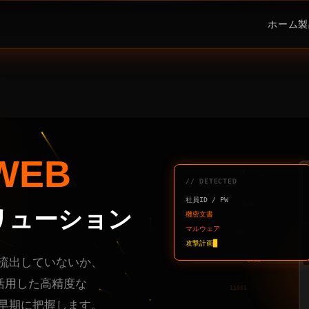
ホーム
製
WEB
TOR
// DETECTED
社員ID / PW
0x4F
リューション
機密文書
マルウェア
01101
攻撃計画█
流出していないか、
0xAB
を活用した高精度な
11001
早期に把握します。