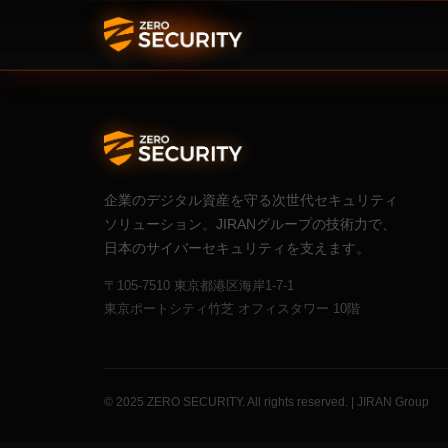
企業のデジタル資産を守る次世代セキュリティ
ソリューション。JIRANグループの技術力で、
日本のサイバーセキュリティを支えます。
〒105-7510 東京都港区海岸1-7-1
東京ポートシティ竹芝 オフィスタワー 10階
© 2025 ZERO SECURITY. All rights reserved. | JIRAN Group